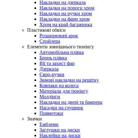
Накладки на дзеркала
Накладки на пороги хром
Накладки на ручки хром
Накладки на фари хром
Хром на край багажника
Пластикові обвіси
Розширювачі арок
Спойлера
Елементи зовнішнього тюнінгу
Автомобільна плівка
Бронь плівка
Вії та захист фар
Дзеркала
Євро-ручки
Зимові накладки на решітку
Ковпаки на колеса
Матеріали для тюнінгу
Молдінги
Накладки на двері та бампера
Насадки на глушник
Прямотоки
Значки
Емблеми
Заглушки на диски
Наклейки на диски