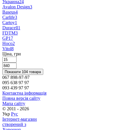
Украина
24
Avalon Design
3
Baseus
4
Carlife
3
Cartoy
1
Duracell
1
FDTM
3
GP
17
Hoco
2
Vitol
8
Ціна, грн
Показати 104 товара
067 898-97-97
095 638 97 97
093 439 97 97
Контактна інформація
Повна версія сайту
Мапа сайту
© 2011 - 2026
Укр
Рус
Інтернет-магазин
створений з
Хорошоп