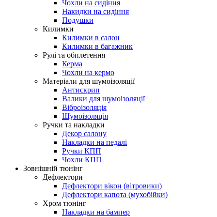
Чохли на сидіння
Накидки на сидіння
Подушки
Килимки
Килимки в салон
Килимки в багажник
Рулі та обплетення
Керма
Чохли на кермо
Матеріали для шумоізоляції
Антискрип
Валики для шумоізоляції
Віброізоляція
Шумоізоляція
Ручки та накладки
Декор салону
Накладки на педалі
Ручки КПП
Чохли КПП
Зовнішній тюнінг
Дефлектори
Дефлектори вікон (вітровики)
Дефлектори капота (мухобійки)
Хром тюнінг
Накладки на бампер