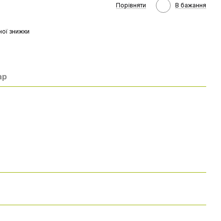
Порівняти
В бажання
ої знижки
ар