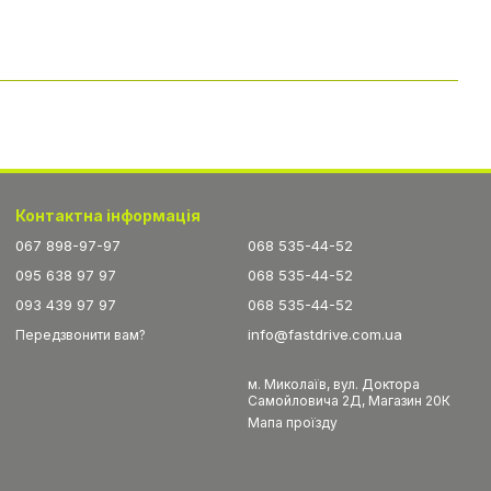
Контактна інформація
067 898-97-97
068 535-44-52
095 638 97 97
068 535-44-52
093 439 97 97
068 535-44-52
info@fastdrive.com.ua
Передзвонити вам?
м. Миколаїв, вул. Доктора
Самойловича 2Д, Магазин 20К
Мапа проїзду