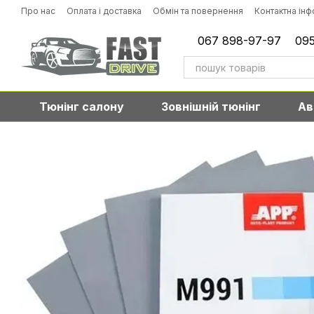
Перейти до основного контенту
Про нас
Оплата і доставка
Обмін та повернення
Контактна ін
067 898-97-97
095
Тюнінг салону
Зовнішній тюнінг
Ав