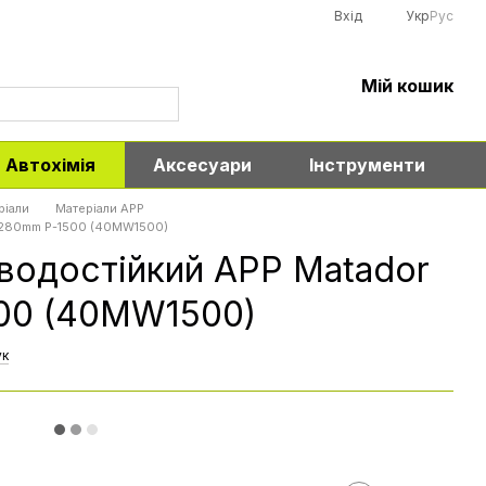
Вхід
Укр
Рус
Мій кошик
Автохімія
Аксесуари
Інструменти
ріали
Матеріали APP
x280mm P-1500 (40MW1500)
водостійкий APP Matador
00 (40MW1500)
ук