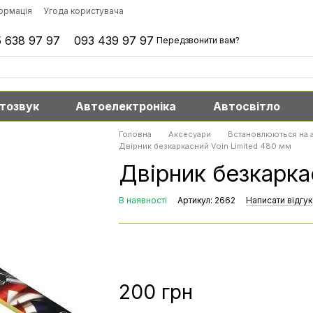
формація
Угода користувача
 638 97 97
093 439 97 97
Передзвонити вам?
тозвук
Автоелектроніка
Автосвітло
Головна
Аксесуари
Встановлюються на 
Двірник безкаркасний Voin Limited 480 мм
Двірник безкарка
В наявності
Артикул: 2662
Написати відгук
200 грн