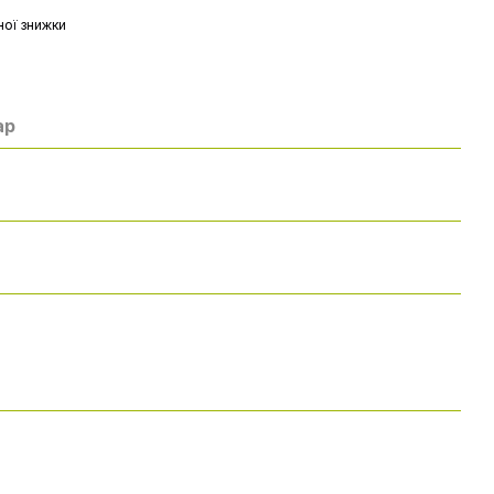
ої знижки
ар