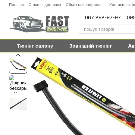
Перейти до основного контенту
Про нас
Оплата і доставка
Обмін та повернення
Контактна ін
067 898-97-97
095
Тюнінг салону
Зовнішній тюнінг
Ав