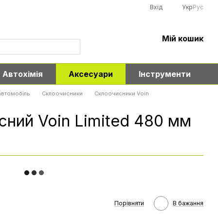
Вхід
Укр
Рус
Мій кошик
Автохімія
Аксесуари
Інструменти
автомобіль
Склоочисники
Склоочисники Voin
сний Voin Limited 480 мм
Порівняти
В бажання