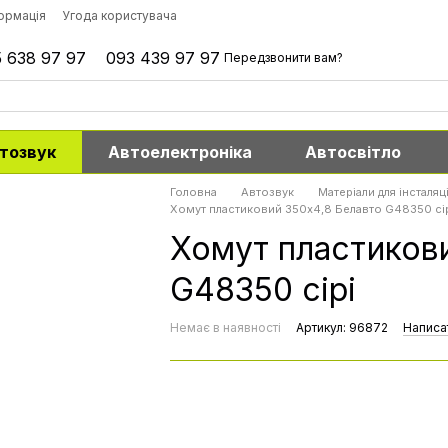
формація
Угода користувача
 638 97 97
093 439 97 97
Передзвонити вам?
тозвук
Автоелектроніка
Автосвітло
Головна
Автозвук
Матеріали для інсталяці
Хомут пластиковий 350х4,8 Белавто G48350 сі
Хомут пластиков
G48350 сірі
Немає в наявності
Артикул: 96872
Написат