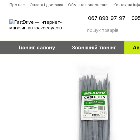
Перейти до основного контенту
Про нас
Оплата і доставка
Обмін та повернення
Контактна ін
067 898-97-97
095
Тюнінг салону
Зовнішній тюнінг
Ав