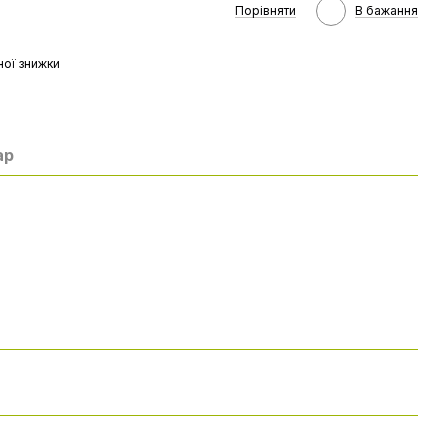
Порівняти
В бажання
ої знижки
ар