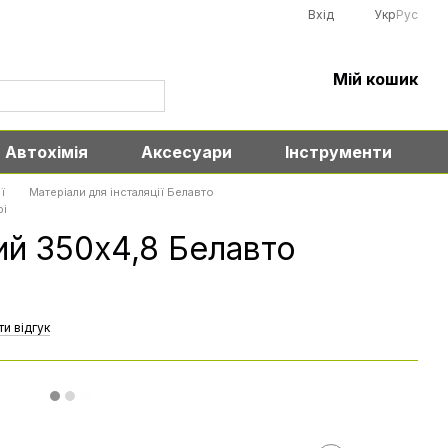
Вхід
Укр
Рус
Мій кошик
Автохімія
Аксесуари
Інструменти
ї
Матеріали для інсталяції Белавто
рі
ий 350х4,8 Белавто
и відгук