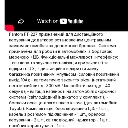
Fantom FT-227 призначений для дистанційного
керування додатково встановленим центральним
замком автомобіля за допомогою брелоків. Система
призначена для роботи в автомобілях із бортовою
мережею +12В. Функціональні можливості інтерфейсу:
- світлова та звукова сигналізація при закритті та
відкритті Ц.З.; - дистанційне відкриття замку
багажника позитивним імпульсом (силовий позитивний
вихід 10А); - автоматичне закриття вікон (негативний
негативний вихід- 300 мА. Час роботи виходу - 40
секунд); - імітація наявності на автомобілі охоронної
системи (світлодіодний індикатор у комплекті); -
брелоки оснащені заготівлею ключа (для автомобілів
Toyota). Комплектація: блок керування Ц.З. - 1 шт.,
кабель з роз'ємом підключення - 1 шт., брелоки
керування - 2 шт., світлодіодний індикатор - 1 шт.,
посібник користувача - 1 шт.