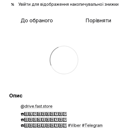
Увійти
для відображення накопичувальної знижки
%
До обраного
Порівняти
Опис
@drive.fast.store
☎️0️⃣6️⃣7️⃣8️⃣9️⃣8️⃣9️⃣7️⃣9️⃣7️⃣
☎️0️⃣9️⃣5️⃣6️⃣3️⃣8️⃣9️⃣7️⃣9️⃣7️⃣
☎️0️⃣9️⃣3️⃣4️⃣3️⃣9️⃣9️⃣7️⃣9️⃣7️⃣
#Viber
#Telegram