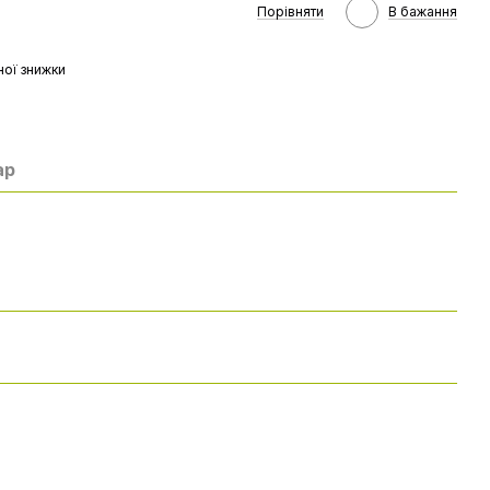
Порівняти
В бажання
ої знижки
ар