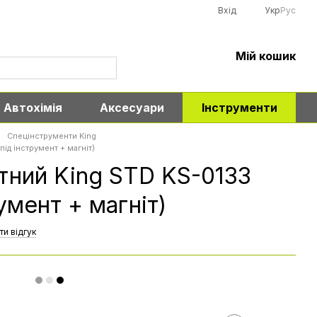
Вхід
Укр
Рус
Мій кошик
Автохімія
Аксесуари
Інструменти
Спецінструменти King
під інструмент + магніт)
атний King STD KS-0133
умент + магніт)
ти відгук