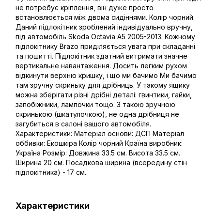
не потребує кріплення, він дуже просто
встановлюється між двома сидіннями. Колір чорний.
Даний підлокітник зроблений індивідуально вручну,
під автомобіль Skoda Octavia A5 2005-2013. Кожному
підлокітнику Brazo приділяється увага при складанні
та пошитті. Підлокітник здатний витримати значне
вертикальне навантаження. Досить легким рухом
відкинути верхню кришку, і що ми бачимо Ми бачимо
там зручну скриньку для дрібниць. У такому ящику
можна зберігати різні дрібні деталі: гвинтики, гайки,
запобіжники, лампочки тощо. З такою зручною
скринькою (шкатулочкою), не одна дрібниця не
загубиться в салоні вашого автомобіля.
Характеристики: Матеріал основи: ДСП Матеріал
оббивки: Екошкіра Колір чорний Країна виробник:
Україна Розмір: Довжина 33.5 см. Висота 33.5 см.
Ширина 20 см. Посадкова ширина (всередину стін
підлокітника) - 17 см.
Характеристики