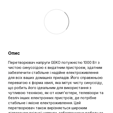
Опис
Перетворювач напруги GEKO потужністю 1000 Вт з
чистою синусоїдою є видатним пристроєм, здатним
забезпечити стабільне і надійне електроживлення
для всіх ваших домашніх приладів. Його справжньою
перевагою є форма хвилі, яка імітує чисту синусоїду,
що робить його ідеальним для використання з
чутливою технікою, як-от комп'ютери, телевізори та
безліч інших електронних пристроїв, де потрібне
стабільне і якісне електроживлення. Цей
перетворювач також вирізняється широким
діапазоном вхідної напруги, забезпечуючи роботу за