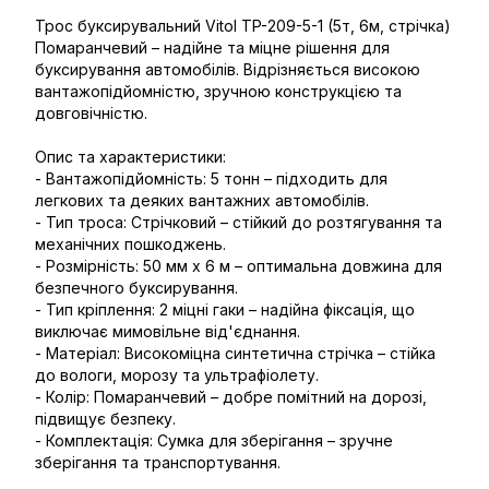
Трос буксирувальний Vitol TP-209-5-1 (5т, 6м, стрічка)
Помаранчевий – надійне та міцне рішення для
буксирування автомобілів. Відрізняється високою
вантажопідйомністю, зручною конструкцією та
довговічністю.
Опис та характеристики:
- Вантажопідйомність: 5 тонн – підходить для
легкових та деяких вантажних автомобілів.
- Тип троса: Стрічковий – стійкий до розтягування та
механічних пошкоджень.
- Розмірність: 50 мм х 6 м – оптимальна довжина для
безпечного буксирування.
- Тип кріплення: 2 міцні гаки – надійна фіксація, що
виключає мимовільне від'єднання.
- Матеріал: Високоміцна синтетична стрічка – стійка
до вологи, морозу та ультрафіолету.
- Колір: Помаранчевий – добре помітний на дорозі,
підвищує безпеку.
- Комплектація: Сумка для зберігання – зручне
зберігання та транспортування.