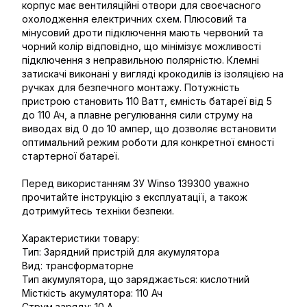
корпус має вентиляційні отвори для своєчасного
охолодження електричних схем. Плюсовий та
мінусовий дроти підключення мають червоний та
чорний колір відповідно, що мінімізує можливості
підключення з неправильною полярністю. Клемні
затискачі виконані у вигляді крокодилів із ізоляцією на
ручках для безпечного монтажу. Потужність
пристрою становить 110 Ватт, ємність батареї від 5
до 110 Ач, а плавне регулювання сили струму на
виводах від 0 до 10 ампер, що дозволяє встановити
оптимальний режим роботи для конкретної ємності
стартерної батареї.
Перед використанням ЗУ Winso 139300 уважно
прочитайте інструкцію з експлуатації, а також
дотримуйтесь техніки безпеки.
Характеристики товару:
Тип: Зарядний пристрій для акумулятора
Вид: трансформаторне
Тип акумулятора, що заряджається: кислотний
Місткість акумулятора: 110 Ач
Струм заряду: 10 А