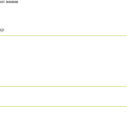
ої знижки
ар