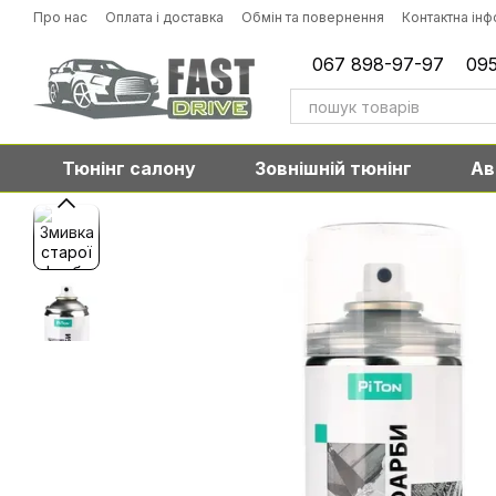
Перейти до основного контенту
Про нас
Оплата і доставка
Обмін та повернення
Контактна ін
067 898-97-97
095
Тюнінг салону
Зовнішній тюнінг
Ав