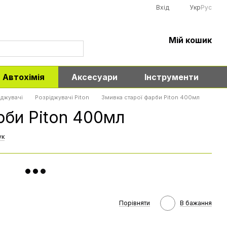
Вхід
Укр
Рус
Мій кошик
Автохімія
Аксесуари
Інструменти
іджувачі
Розріджувачі Piton
Змивка старої фарби Piton 400мл
рби Piton 400мл
ук
Порівняти
В бажання