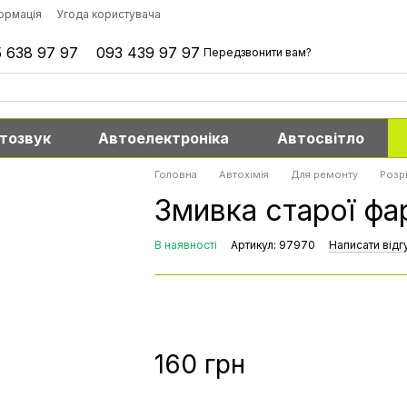
формація
Угода користувача
 638 97 97
093 439 97 97
Передзвонити вам?
тозвук
Автоелектроніка
Автосвітло
Головна
Автохімія
Для ремонту
Розр
Змивка старої фа
В наявності
Артикул: 97970
Написати відг
160 грн